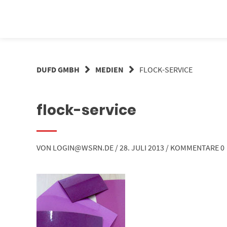
Springe
zum
Inhalt
DUFD GMBH
MEDIEN
FLOCK-SERVICE
flock-service
VON
LOGIN@WSRN.DE
/
28. JULI 2013
/
KOMMENTARE 0