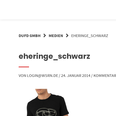
Springe
zum
Inhalt
DUFD GMBH
MEDIEN
EHERINGE_SCHWARZ
eheringe_schwarz
VON
LOGIN@WSRN.DE
/
24. JANUAR 2014
/
KOMMENTAR