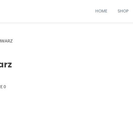
HOME
SHOP
HWARZ
arz
E 0