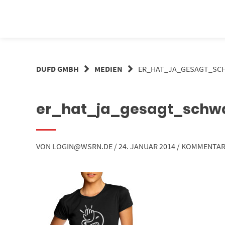
Springe
zum
Inhalt
DUFD GMBH
MEDIEN
ER_HAT_JA_GESAGT_SC
er_hat_ja_gesagt_schw
VON
LOGIN@WSRN.DE
/
24. JANUAR 2014
/
KOMMENTAR