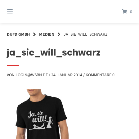
Springe
zum
0
Inhalt
DUFD GMBH
MEDIEN
JA_SIE_WILL_SCHWARZ
ja_sie_will_schwarz
VON
LOGIN@WSRN.DE
/
24. JANUAR 2014
/
KOMMENTARE 0