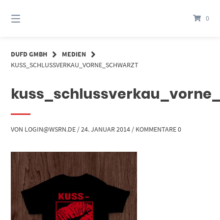
Springe
zum
0
Inhalt
DUFD GMBH
MEDIEN
KUSS_SCHLUSSVERKAU_VORNE_SCHWARZT
kuss_schlussverkau_vorne
VON
LOGIN@WSRN.DE
/
24. JANUAR 2014
/
KOMMENTARE 0