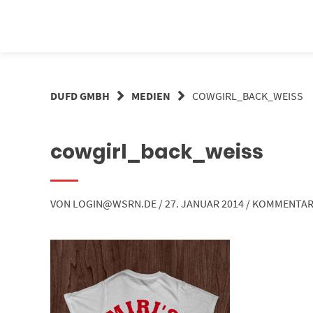
Springe
zum
Inhalt
DUFD GMBH
MEDIEN
COWGIRL_BACK_WEISS
cowgirl_back_weiss
VON
LOGIN@WSRN.DE
/
27. JANUAR 2014
/
KOMMENTAR