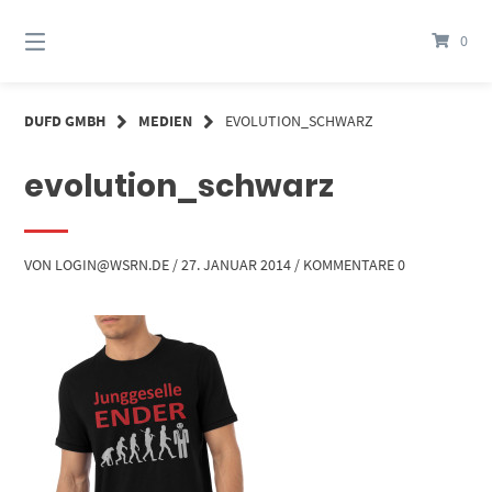
Springe
zum
0
Inhalt
DUFD GMBH
MEDIEN
EVOLUTION_SCHWARZ
evolution_schwarz
VON
LOGIN@WSRN.DE
/
27. JANUAR 2014
/
KOMMENTARE 0