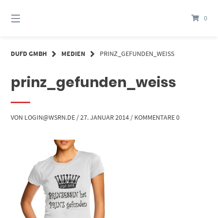
Springe
zum
0
Inhalt
DUFD GMBH
MEDIEN
PRINZ_GEFUNDEN_WEISS
prinz_gefunden_weiss
VON
LOGIN@WSRN.DE
/
27. JANUAR 2014
/
KOMMENTARE 0