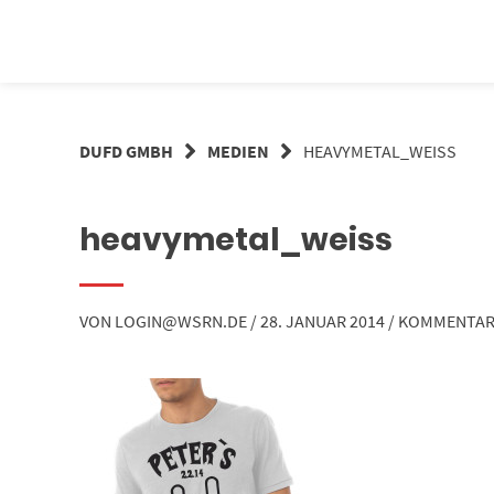
Springe
zum
Inhalt
DUFD GMBH
MEDIEN
HEAVYMETAL_WEISS
heavymetal_weiss
VON
LOGIN@WSRN.DE
/
28. JANUAR 2014
/
KOMMENTAR