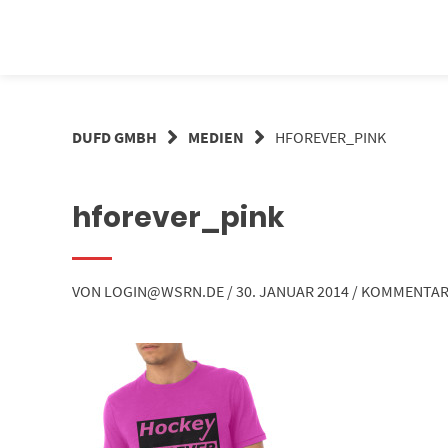
Springe
zum
Inhalt
DUFD GMBH
MEDIEN
HFOREVER_PINK
hforever_pink
VON
LOGIN@WSRN.DE
/
30. JANUAR 2014
/
KOMMENTAR