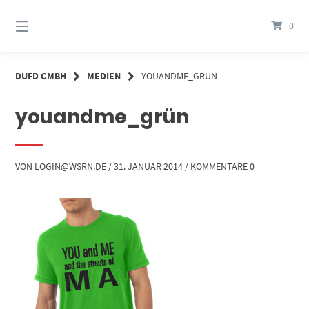
Springe
zum
0
Inhalt
DUFD GMBH
MEDIEN
YOUANDME_GRÜN
youandme_grün
VON
LOGIN@WSRN.DE
/
31. JANUAR 2014
/
KOMMENTARE 0