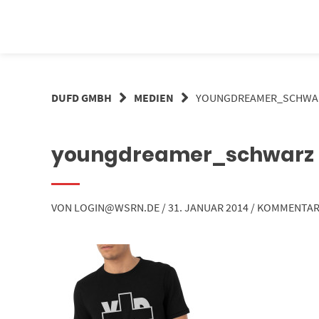
Springe
zum
Inhalt
DUFD GMBH
MEDIEN
YOUNGDREAMER_SCHWA
youngdreamer_schwarz
VON
LOGIN@WSRN.DE
/
31. JANUAR 2014
/
KOMMENTAR