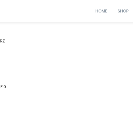
HOME
SHOP
RZ
E 0