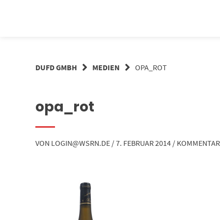
Springe
zum
Inhalt
DUFD GMBH
MEDIEN
OPA_ROT
opa_rot
VON
LOGIN@WSRN.DE
/
7. FEBRUAR 2014
/
KOMMENTAR