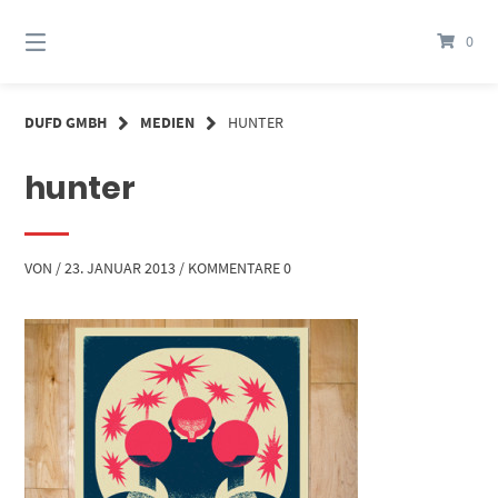
Springe
zum
0
Inhalt
DUFD GMBH
MEDIEN
HUNTER
hunter
VON
/
23. JANUAR 2013
/
KOMMENTARE 0