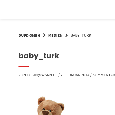
Springe
zum
Inhalt
DUFD GMBH
MEDIEN
BABY_TURK
baby_turk
VON
LOGIN@WSRN.DE
/
7. FEBRUAR 2014
/
KOMMENTAR