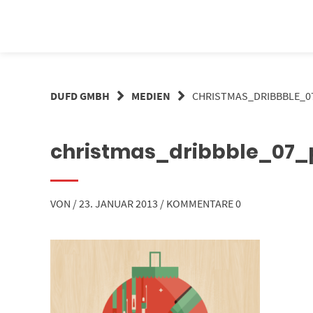
Springe
zum
Inhalt
DUFD GMBH
MEDIEN
CHRISTMAS_DRIBBBLE_0
christmas_dribbble_07_p
VON
/
23. JANUAR 2013
/
KOMMENTARE 0