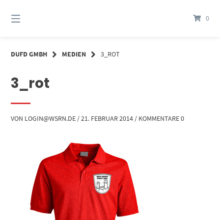
Springe
zum
0
Inhalt
DUFD GMBH
MEDIEN
3_ROT
3_rot
VON
LOGIN@WSRN.DE
/
21. FEBRUAR 2014
/
KOMMENTARE 0