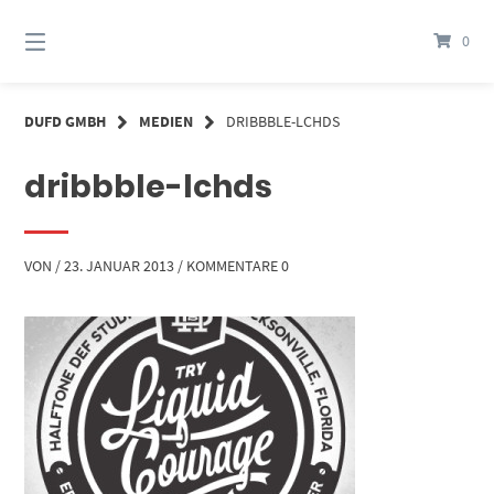
Springe
zum
0
Inhalt
DUFD GMBH
MEDIEN
DRIBBBLE-LCHDS
dribbble-lchds
VON
/
23. JANUAR 2013
/
KOMMENTARE 0