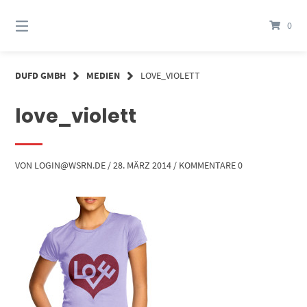
Springe
zum
0
Inhalt
DUFD GMBH
MEDIEN
LOVE_VIOLETT
love_violett
VON
LOGIN@WSRN.DE
/
28. MÄRZ 2014
/
KOMMENTARE 0