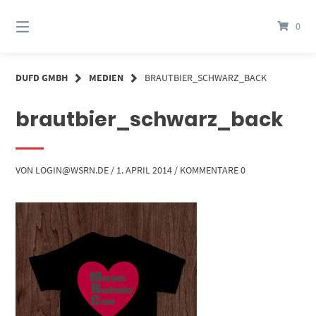
Springe
zum
0
Inhalt
DUFD GMBH
MEDIEN
BRAUTBIER_SCHWARZ_BACK
brautbier_schwarz_back
VON
LOGIN@WSRN.DE
/
1. APRIL 2014
/
KOMMENTARE 0