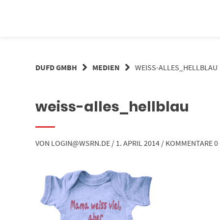
Springe
zum
Inhalt
DUFD GMBH
MEDIEN
WEISS-ALLES_HELLBLAU
weiss-alles_hellblau
VON
LOGIN@WSRN.DE
/
1. APRIL 2014
/
KOMMENTARE 0