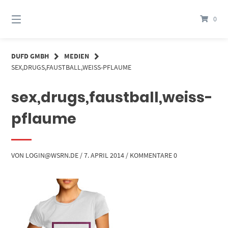
Springe
zum
0
Inhalt
DUFD GMBH
MEDIEN
SEX,DRUGS,FAUSTBALL,WEISS-PFLAUME
sex,drugs,faustball,weiss-
pflaume
VON
LOGIN@WSRN.DE
/
7. APRIL 2014
/
KOMMENTARE 0