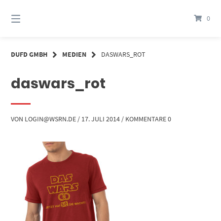
Springe
zum
0
Inhalt
DUFD GMBH
MEDIEN
DASWARS_ROT
daswars_rot
VON
LOGIN@WSRN.DE
/
17. JULI 2014
/
KOMMENTARE 0