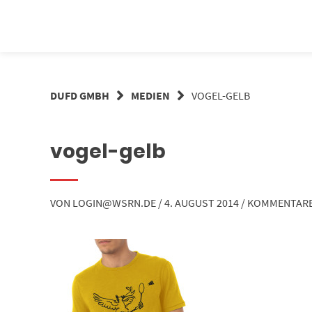
Springe
zum
Inhalt
DUFD GMBH
MEDIEN
VOGEL-GELB
vogel-gelb
VON
LOGIN@WSRN.DE
/
4. AUGUST 2014
/
KOMMENTARE