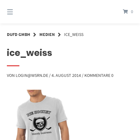
Springe
zum
0
Inhalt
DUFD GMBH
MEDIEN
ICE_WEISS
ice_weiss
VON
LOGIN@WSRN.DE
/
4. AUGUST 2014
/
KOMMENTARE 0