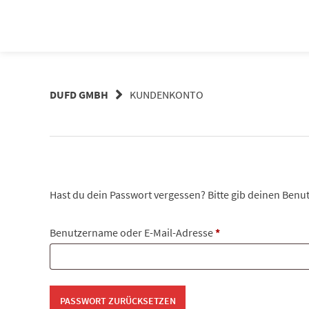
Springe
zum
Inhalt
DUFD GMBH
KUNDENKONTO
Hast du dein Passwort vergessen? Bitte gib deinen Benut
Erforderlich
Benutzername oder E-Mail-Adresse
*
PASSWORT ZURÜCKSETZEN