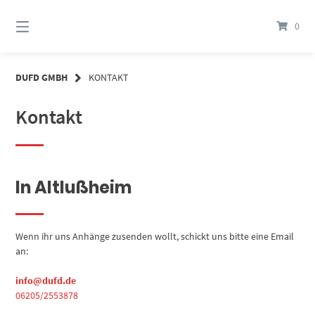
Springe
zum
0
Inhalt
DUFD GMBH
KONTAKT
Kontakt
In Altlußheim
Wenn ihr uns Anhänge zusenden wollt, schickt uns bitte eine Email
an:
info@dufd.de
06205/2553878