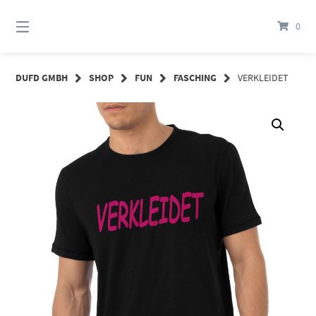
Springe
zum
0
Inhalt
DUFD GMBH
SHOP
FUN
FASCHING
VERKLEIDET