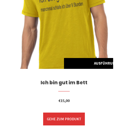
G WÄHLEN
AUSFÜHRUNG WÄH
Ich bin gut im Bett
€
15,00
GEHE ZUM PRODUKT