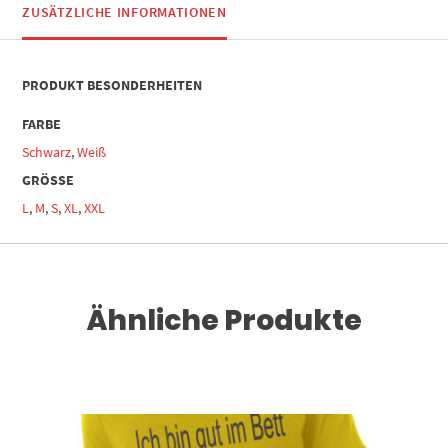
ZUSÄTZLICHE INFORMATIONEN
PRODUKT BESONDERHEITEN
FARBE
Schwarz
,
Weiß
GRÖSSE
L
,
M
,
S
,
XL
,
XXL
Ähnliche Produkte
Dieses Produkt weist mehrere Varianten auf. Die Optionen können auf der Produktseite gewählt werden