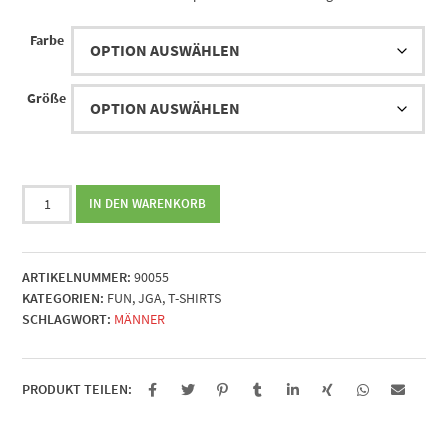
Farbe
Größe
Happy
IN DEN WARENKORB
End
Menge
ARTIKELNUMMER:
90055
KATEGORIEN:
FUN
,
JGA
,
T-SHIRTS
SCHLAGWORT:
MÄNNER
PRODUKT TEILEN: