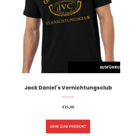
G WÄHLEN
AUSFÜHRUNG WÄH
Jack Daniel’s Vernichtungsclub
€
15,00
GEHE ZUM PRODUKT