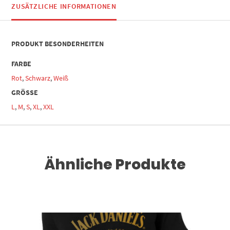
ZUSÄTZLICHE INFORMATIONEN
PRODUKT BESONDERHEITEN
FARBE
Rot
,
Schwarz
,
Weiß
GRÖSSE
L
,
M
,
S
,
XL
,
XXL
Ähnliche Produkte
Dieses Produkt weist mehrere Varianten auf. Die Optionen können auf der Produktseite gewählt werden