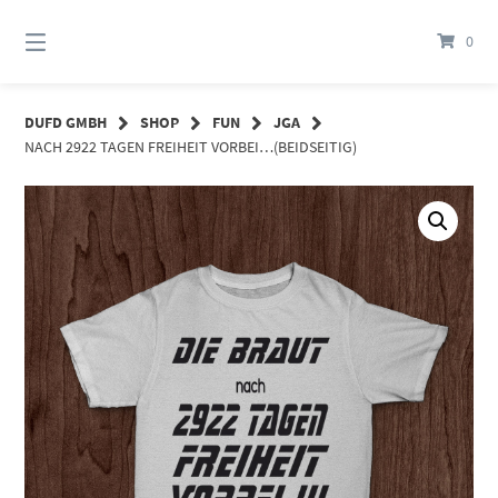
Springe
zum
0
Inhalt
DUFD GMBH
SHOP
FUN
JGA
NACH 2922 TAGEN FREIHEIT VORBEI…(BEIDSEITIG)