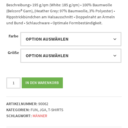
Beschreibung:• 195 g/qm (White: 185 g/qm) • 100% Baumwolle
(Belcoro® Garn), (Heather Grey: 97% Baumwolle, 3% Polyester) •
Rippstrickbündchen am Halsausschnitt • Doppelnaht an Ärmeln
und Bund • Schlauchware • Optimale Formbeständigkeit.
Farbe
Größe
Nach
IN DEN WARENKORB
2922
Tagen
Freiheit
ARTIKELNUMMER:
90062
vorbei...
KATEGORIEN:
FUN
,
JGA
,
T-SHIRTS
(beidseitig)
SCHLAGWORT:
MÄNNER
Menge