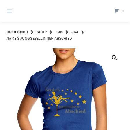
Springe
zum
0
Inhalt
DUFD GMBH
SHOP
FUN
JGA
NAME’S JUNGGESELLINNEN ABSCHIED