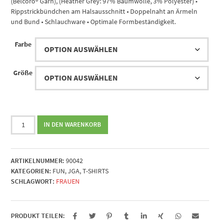
(Belcoro® Garn), (Heather Grey: 97% Baumwolle, 3% Polyester) •
Rippstrickbündchen am Halsausschnitt • Doppelnaht an Ärmeln
und Bund • Schlauchware • Optimale Formbeständigkeit.
Farbe
Größe
Name's
IN DEN WARENKORB
Junggesellinnen
Abschied
Menge
ARTIKELNUMMER:
90042
KATEGORIEN:
FUN
,
JGA
,
T-SHIRTS
SCHLAGWORT:
FRAUEN
PRODUKT TEILEN: