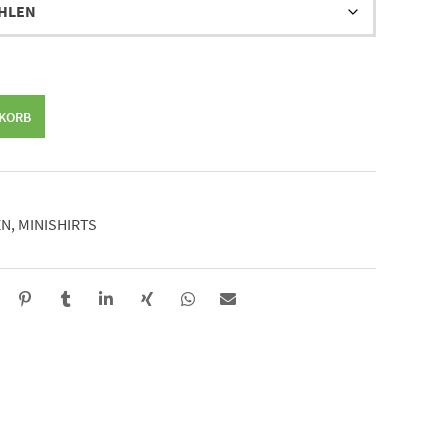
NKORB
EN
,
MINISHIRTS