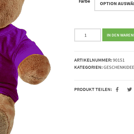
Farbe
Darf
IN DEN WARE
ich
bei
dir
ARTIKELNUMMER:
90151
schlafen?
KATEGORIEN:
GESCHENKIDE
Menge
PRODUKT TEILEN: