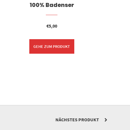
100% Badenser
Mou
€
5,00
GEHE ZUM PRODUKT
NÄCHSTES PRODUKT