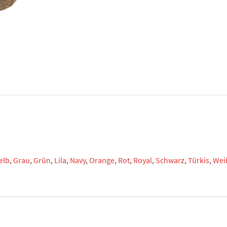
elb
,
Grau
,
Grün
,
Lila
,
Navy
,
Orange
,
Rot
,
Royal
,
Schwarz
,
Türkis
,
Wei