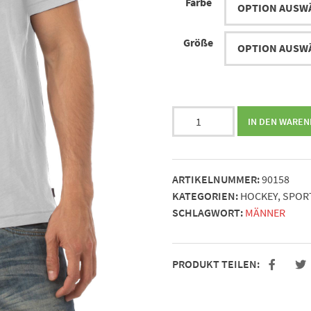
Farbe
Größe
Keep
IN DEN WARE
calm
and
play
ARTIKELNUMMER:
90158
Hockey
KATEGORIEN:
HOCKEY
,
SPOR
Menge
SCHLAGWORT:
MÄNNER
PRODUKT TEILEN: