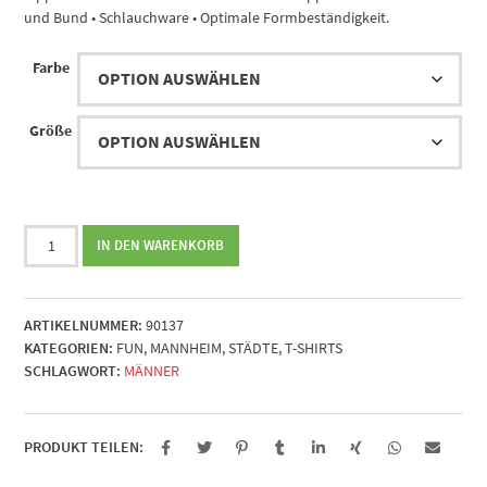
und Bund • Schlauchware • Optimale Formbeständigkeit.
Farbe
Größe
Unsinkbar
IN DEN WARENKORB
Menge
ARTIKELNUMMER:
90137
KATEGORIEN:
FUN
,
MANNHEIM
,
STÄDTE
,
T-SHIRTS
SCHLAGWORT:
MÄNNER
PRODUKT TEILEN: