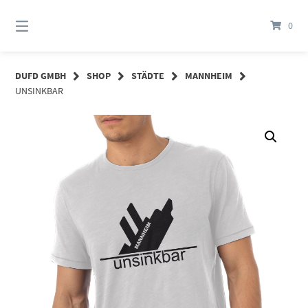
Springe
zum
0
Inhalt
DUFD GMBH
SHOP
STÄDTE
MANNHEIM
UNSINKBAR