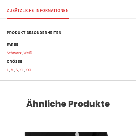
ZUSÄTZLICHE INFORMATIONEN
PRODUKT BESONDERHEITEN
FARBE
Schwarz
,
Weiß
GRÖSSE
L
,
M
,
S
,
XL
,
XXL
Ähnliche Produkte
Dieses Produkt weist mehrere Varianten auf. Die Optionen können auf der Produktseite gewählt werden