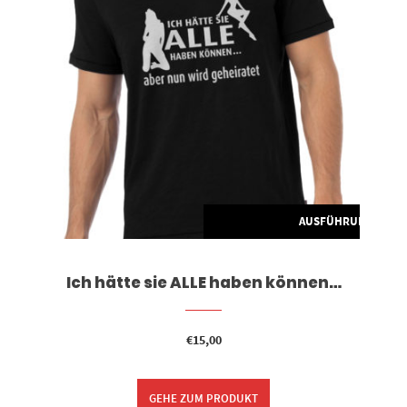
G WÄHLEN
AUSFÜHRUNG WÄH
Ich hätte sie ALLE haben können…
€
15,00
GEHE ZUM PRODUKT