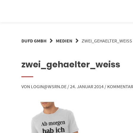
Springe
zum
Inhalt
DUFD GMBH
MEDIEN
ZWEI_GEHAELTER_WEISS
zwei_gehaelter_weiss
VON
LOGIN@WSRN.DE
/
24. JANUAR 2014
/
KOMMENTAR