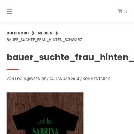
Springe
zum
0
Inhalt
DUFD GMBH
MEDIEN
BAUER_SUCHTE_FRAU_HINTEN_SCHWARZ
bauer_suchte_frau_hinten
VON
LOGIN@WSRN.DE
/
24. JANUAR 2014
/
KOMMENTARE 0