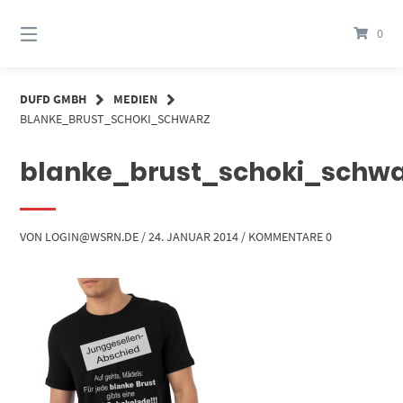
Springe
zum
0
Inhalt
DUFD GMBH
MEDIEN
BLANKE_BRUST_SCHOKI_SCHWARZ
blanke_brust_schoki_schwa
VON
LOGIN@WSRN.DE
/
24. JANUAR 2014
/
KOMMENTARE 0