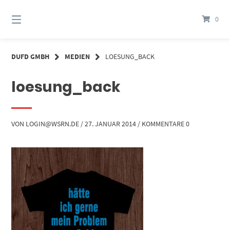
Springe
zum
0
Inhalt
DUFD GMBH
MEDIEN
LOESUNG_BACK
loesung_back
VON
LOGIN@WSRN.DE
/
27. JANUAR 2014
/
KOMMENTARE 0