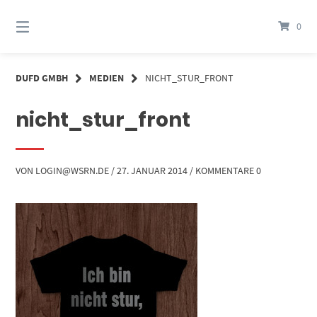
Springe
zum
0
Inhalt
DUFD GMBH
MEDIEN
NICHT_STUR_FRONT
nicht_stur_front
VON
LOGIN@WSRN.DE
/
27. JANUAR 2014
/
KOMMENTARE 0