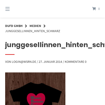
Springe
zum
0
Inhalt
DUFD GMBH
MEDIEN
JUNGGESELLINNEN_HINTEN_SCHWARZ
junggesellinnen_hinten_sc
VON
LOGIN@WSRN.DE
/
27. JANUAR 2014
/
KOMMENTARE 0