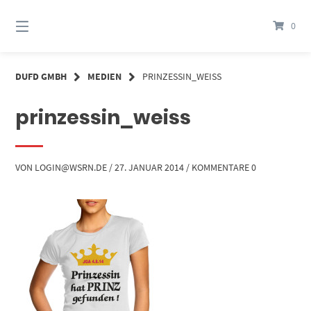
Springe
zum
0
Inhalt
DUFD GMBH
MEDIEN
PRINZESSIN_WEISS
prinzessin_weiss
VON
LOGIN@WSRN.DE
/
27. JANUAR 2014
/
KOMMENTARE 0