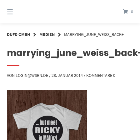
Springe
zum
0
Inhalt
DUFD GMBH
MEDIEN
MARRYING_JUNE_WEISS_BACK+
marrying_june_weiss_back
VON
LOGIN@WSRN.DE
/
28. JANUAR 2014
/
KOMMENTARE 0