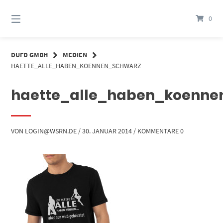
Springe
zum
0
Inhalt
DUFD GMBH
MEDIEN
HAETTE_ALLE_HABEN_KOENNEN_SCHWARZ
haette_alle_haben_koenne
VON
LOGIN@WSRN.DE
/
30. JANUAR 2014
/
KOMMENTARE 0