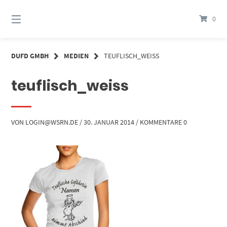
Springe
zum
0
Inhalt
DUFD GMBH
MEDIEN
TEUFLISCH_WEISS
teuflisch_weiss
VON
LOGIN@WSRN.DE
/
30. JANUAR 2014
/
KOMMENTARE 0