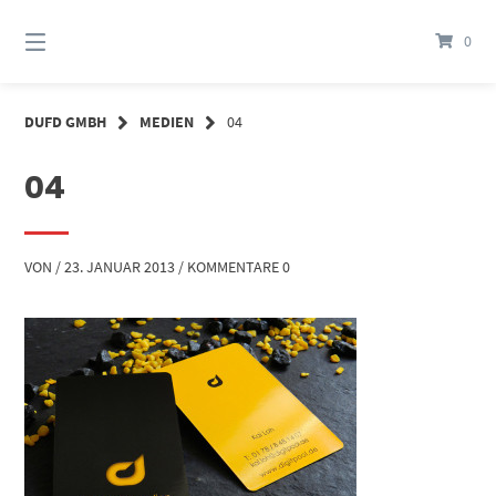
Springe
zum
0
Inhalt
DUFD GMBH
MEDIEN
04
04
VON
/
23. JANUAR 2013
/
KOMMENTARE 0