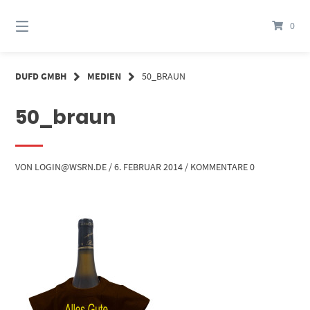
Springe
zum
0
Inhalt
DUFD GMBH
MEDIEN
50_BRAUN
50_braun
VON
LOGIN@WSRN.DE
/
6. FEBRUAR 2014
/
KOMMENTARE 0