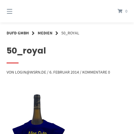
Springe
zum
0
Inhalt
DUFD GMBH
MEDIEN
50_ROYAL
50_royal
VON
LOGIN@WSRN.DE
/
6. FEBRUAR 2014
/
KOMMENTARE 0