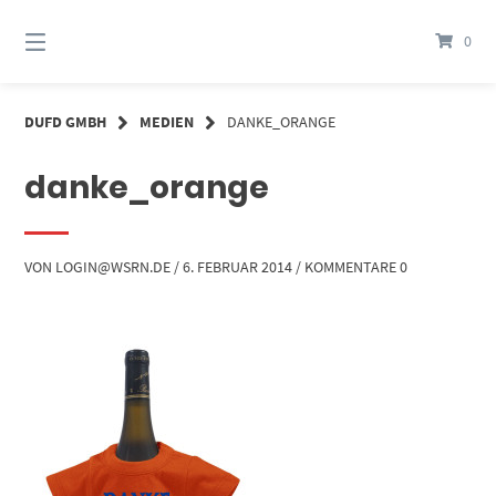
Springe
zum
0
Inhalt
DUFD GMBH
MEDIEN
DANKE_ORANGE
danke_orange
VON
LOGIN@WSRN.DE
/
6. FEBRUAR 2014
/
KOMMENTARE 0