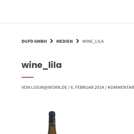
Springe
zum
Inhalt
DUFD GMBH
MEDIEN
WINE_LILA
wine_lila
VON
LOGIN@WSRN.DE
/
6. FEBRUAR 2014
/
KOMMENTAR