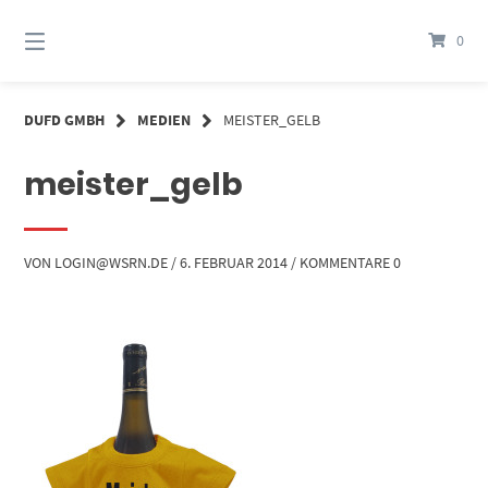
Springe
zum
0
Inhalt
DUFD GMBH
MEDIEN
MEISTER_GELB
meister_gelb
VON
LOGIN@WSRN.DE
/
6. FEBRUAR 2014
/
KOMMENTARE 0